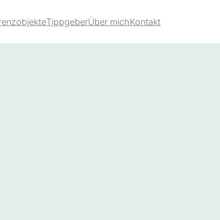
renzobjekte
Tippgeber
Über mich
Kontakt